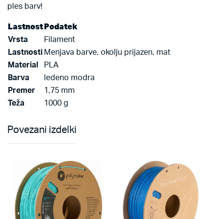
ples barv!
Lastnost
Podatek
Vrsta
Filament
Lastnosti
Menjava barve, okolju prijazen, mat
Material
PLA
Barva
ledeno modra
Premer
1,75 mm
Teža
1000 g
Povezani izdelki