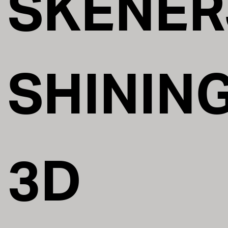
SKENER
SHININ
3D