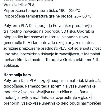
Vrsta izdelka: PLA
Priporočena temperatura tiska: 190 – 230 °C
Priporočena temperatura grelne plošče: 25 – 60 °C
PolyTerra PLA Dual podjetja Polymaker predstavlja
trajnostno inovacijo na področju 3D tiska. Uporablja
bioplastiko kot osnovni material in spada v novo
generacijo PLA filamentov. Ta okolju prijazen material
združuje preizkušene prednosti PLA, kot so enostavnost
uporabe, brezskrbno tiskanje in zanesljivost, z izjemnimi
mehanskimi lastnostmi. To odpira širok spekter možnih
aplikacij.
Harmonija barv
PolyTerra Dual PLA ni zgolj neopazen material, ki prinaša
dolgočasje. Namesto tega spreminja vaše umetniške
modele v živahna, očarljiva umetniška dela. Barvne
melodije, ovite v mat finiš, se razprostirajo v gladkih
prehodih. Vsako vaše umetniško delo obudi harmoničen