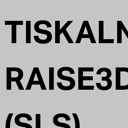
TISKALN
RAISE3
(SLS)