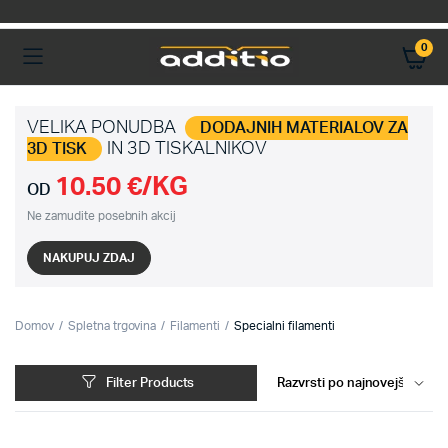
0
VELIKA PONUDBA
DODAJNIH MATERIALOV ZA
IN 3D TISKALNIKOV
3D TISK
10.50 €/KG
OD
Ne zamudite posebnih akcij
NAKUPUJ ZDAJ
Domov
Spletna trgovina
Filamenti
Specialni filamenti
Filter Products