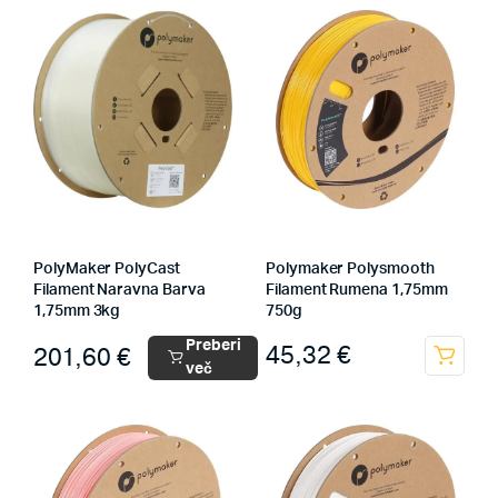
PolyMaker PolyCast
Polymaker Polysmooth
Filament Naravna Barva
Filament Rumena 1,75mm
1,75mm 3kg
750g
Preberi
45,32
€
201,60
€
več